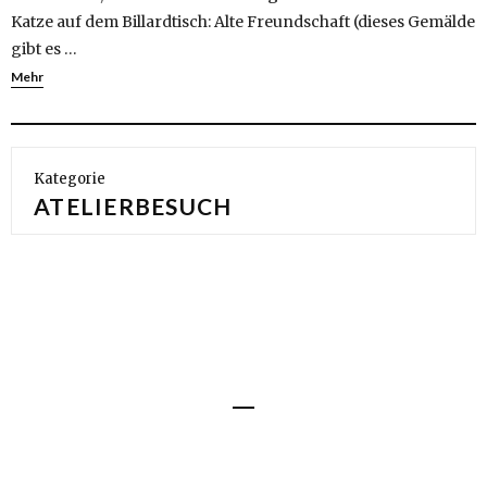
Katze auf dem Billardtisch: Alte Freundschaft (dieses Gemälde
gibt es …
Mehr
Kategorie
ATELIERBESUCH
Impressum
Datenschutz
© 2016 Angerer der Ältere