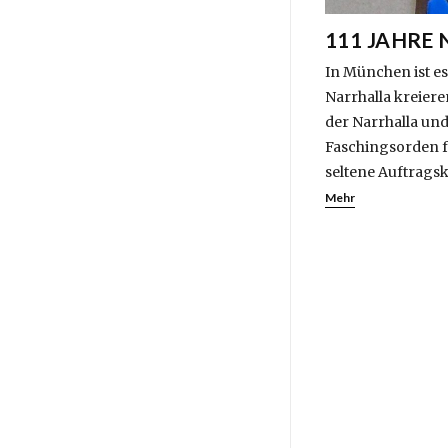
111 JAHRE
In München ist e
Narrhalla kreier
der Narrhalla und
Faschingsorden fü
seltene Auftragsk
Mehr