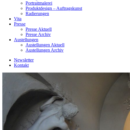
Portraitmalerei
Produktdesign – Auftragskunst
Radierungen
Vita
Presse
Presse Aktuell
Presse Archiv
Austellungen
Austellungen Aktuell
Austellungen Archiv
Newsletter
Kontakt