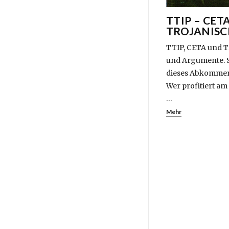
TTIP – CET
TROJANISC
TTIP, CETA und TI
und Argumente. S
dieses Abkommen 
Wer profitiert a
…
Mehr