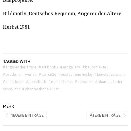
Bauprojekte.
Bildmotiv: Deutsches Requiem, Angerer der Ältere
Herbst 1981
TAGGED WITH
#
angerer der ältere
#
art books
#
art gallery
#
bauprojekte
#
bruckmann-verlag
#
gemälde
#
gustav rene hocke
#
kunstausstellung
#
kunstband
#
kunstbuch
#
manierismus
#
münchen
#
phantastik der
sehnsucht
#
phantastische kunst
MEHR
NEUERE EINTRÄGE
ÄTERE EINTRÄGE