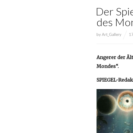
Der Spie
des Mo
by
Art_Gallery
17
Angerer der Äl
Mondes“.
SPIEGEL-Redakt