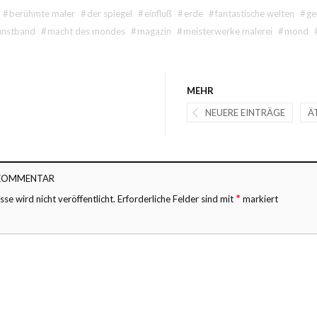
#
berühmte maler
#
der spiegel
#
einfluß
#
erde
#
fantastische welten
#
ge
unstband
#
macht des mondes
#
magazin
#
meisterwerke malerei
#
mond
MEHR
NEUERE EINTRÄGE
Ä
 KOMMENTAR
*
se wird nicht veröffentlicht.
Erforderliche Felder sind mit
markiert