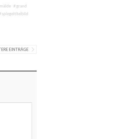
mälde
#
grand
#
spiegeltitelbild
TERE EINTRÄGE