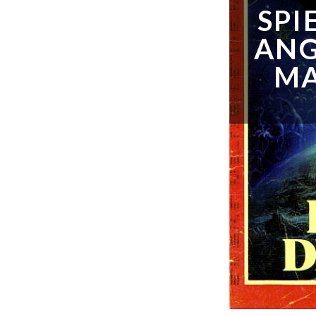
SPI
ANG
MA