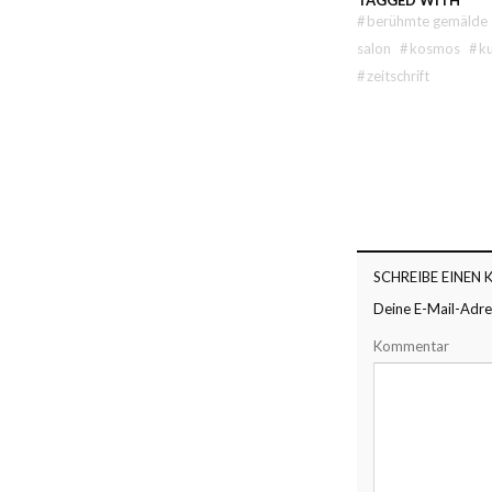
TAGGED WITH
#
berühmte gemälde
salon
#
kosmos
#
k
#
zeitschrift
SCHREIBE EINEN
Deine E-Mail-Adres
Kommentar