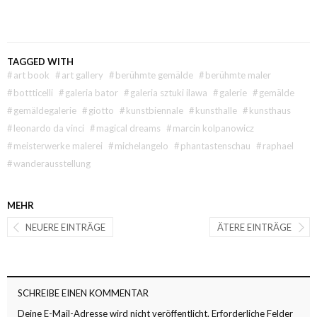
TAGGED WITH
#
art book
#
art gallery
#
berühmte gemälde
#
berühmte maler
#
bottticelli
#
galeria bator
#
galeria sztuki ilawa
#
galerie
#
gemälde
#
gemäldegalerie
#
giotto
#
kunstbiennale
#
kunsthalle
#
kunsthaus
#
leonardo da vinci
#
magical dreams
#
marcin kolpanowicz
#
meisterwerke malerei
#
michelangelo
#
phantastenschau
#
raphael
#
wanderausstellung
MEHR
NEUERE EINTRÄGE
ÄTERE EINTRÄGE
SCHREIBE EINEN KOMMENTAR
Deine E-Mail-Adresse wird nicht veröffentlicht.
Erforderliche Felder