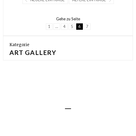
Gehe zu Seite
1
…
4
5
6
7
Kategorie
ART GALLERY
Impressum
Datenschutz
© 2016 Angerer der Ältere