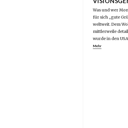
VISIONSG
Was und wer Mons
für sich „gute G
weltweit. Dem Woh
mittlerweile det
wurde in den USA
Mehr