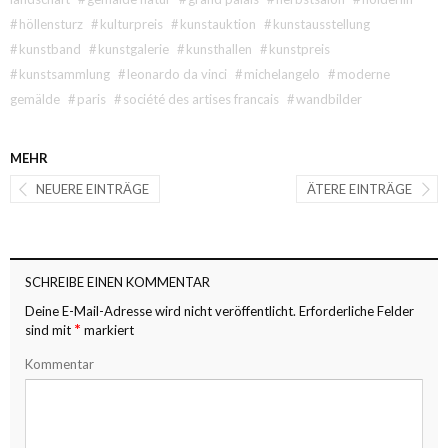
#
höllensturz
#
kulturpreis
#
kunstauktion
#
kunstausstellung
#
kunstband
#
kunstgalerie
#
kunsthallen
#
kunstpreis
#
kunstsammlung
#
leonardo da vinci
#
michelangelo
#
moderne
gemälde
#
paris
#
société des artises francais
#
wandbilder
MEHR
NEUERE EINTRÄGE
ÄTERE EINTRÄGE
SCHREIBE EINEN KOMMENTAR
Deine E-Mail-Adresse wird nicht veröffentlicht.
Erforderliche Felder
*
sind mit
markiert
Kommentar