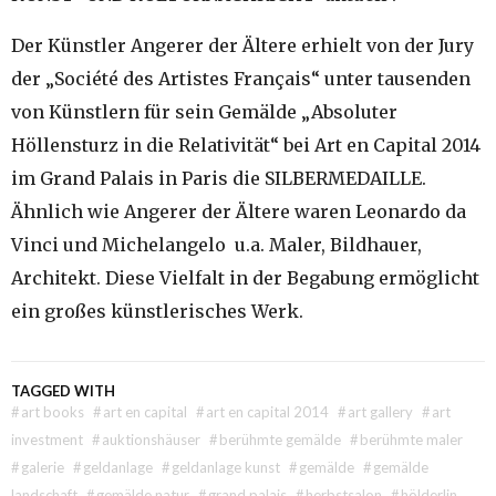
Der Künstler Angerer der Ältere erhielt von der Jury
der „Société des Artistes Français“ unter tausenden
von Künstlern für sein Gemälde „Absoluter
Höllensturz in die Relativität“ bei Art en Capital 2014
im Grand Palais in Paris die SILBERMEDAILLE.
Ähnlich wie Angerer der Ältere waren Leonardo da
Vinci und Michelangelo u.a. Maler, Bildhauer,
Architekt. Diese Vielfalt in der Begabung ermöglicht
ein großes künstlerisches Werk.
TAGGED WITH
#
art books
#
art en capital
#
art en capital 2014
#
art gallery
#
art
investment
#
auktionshäuser
#
berühmte gemälde
#
berühmte maler
#
galerie
#
geldanlage
#
geldanlage kunst
#
gemälde
#
gemälde
landschaft
#
gemälde natur
#
grand palais
#
herbstsalon
#
hölderlin