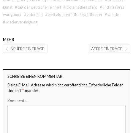
kunst
#
tag der deutschen einheit
#
trojanisches pferd
#
und das gras
war grüner
#
videofilm
#
welt als labyrinth
#
welttheater
#
wende
#
wiedervereinigung
MEHR
NEUERE EINTRÄGE
ÄTERE EINTRÄGE
SCHREIBE EINEN KOMMENTAR
Deine E-Mail-Adresse wird nicht veröffentlicht.
Erforderliche Felder
*
sind mit
markiert
Kommentar