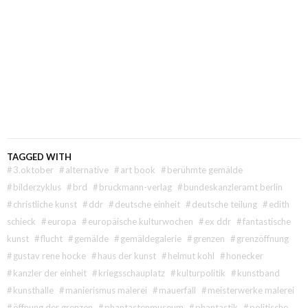
TAGGED WITH
#
3.oktober
#
alternative
#
art book
#
berühmte gemälde
#
bilderzyklus
#
brd
#
bruckmann-verlag
#
bundeskanzleramt berlin
#
christliche kunst
#
ddr
#
deutsche einheit
#
deutsche teilung
#
edith
schieck
#
europa
#
europäische kulturwochen
#
ex ddr
#
fantastische
kunst
#
flucht
#
gemälde
#
gemäldegalerie
#
grenzen
#
grenzöffnung
#
gustav rene hocke
#
haus der kunst
#
helmut kohl
#
honecker
#
kanzler der einheit
#
kriegsschauplatz
#
kulturpolitik
#
kunstband
#
kunsthalle
#
manierismus malerei
#
mauerfall
#
meisterwerke malerei
#
öffnung der grenzen
#
phantastenmuseum
#
phantastik
#
politische