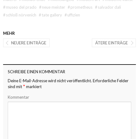
#
museo del prado
#
neue meister
#
prometheus
#
salvador dali
#
schloß nörvenich
#
tate gallery
#
uffizien
MEHR
NEUERE EINTRÄGE
ÄTERE EINTRÄGE
SCHREIBE EINEN KOMMENTAR
Deine E-Mail-Adresse wird nicht veröffentlicht.
Erforderliche Felder
*
sind mit
markiert
Kommentar