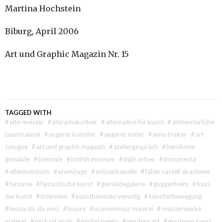
Martina Hochstein
Biburg, April 2006
Art und Graphic Magazin Nr. 15
TAGGED WITH
#
alte meister
#
alte pinakothek
#
alternative für kunst
#
altmeisterliche
lasurmalerei
#
angerer künstler
#
angerer maler
#
arno breker
#
art
cologne
#
art und graphic magazin
#
ateliergespräch
#
berühmte
gemälde
#
biennale
#
british museum
#
dalis erben
#
documenta
#
elfenbeinturm
#
eremitage
#
erlöserkapelle
#
faber castell akademie
#
fantasie
#
fantastische kunst
#
gemäldegalerie
#
guggenheim
#
haus
der kunst
#
interview
#
kunstbiennale venedig
#
künstlerbewegung
#
leonardo da vinci
#
louvre
#
manierismus malerei
#
meisterwerke
malerei
#
michael ende
#
michelangelo
#
modern art
#
moderne kunst