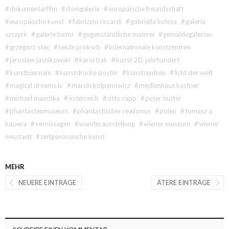
#
dokumentarfilm
#
domgalerie
#
europäische freundschaft
#
europäische kunst
#
fabrizzio riccardi
#
gabriella kolesa
#
galeria
szczyrk
#
galerie bator
#
gegenständliche malerei
#
gemäldegalerien
#
grzegorz stec
#
heide proksch
#
internationale kunstzentren
#
jaroslaw jasnikowski
#
karol bak
#
kunst 20. jahrhundert
#
kunstbiennale
#
kunstdrucke poster
#
kunstzentren
#
licht der welt
#
magical dreams iv
#
marcin kolpanowicz
#
medienhaus kastner
#
michael maschka
#
österreich
#
otto rapp
#
peter hutter
#
phantastenmuseum
#
phantastischer realismus
#
polen
#
tomasz a.
kopera
#
vernissagen
#
wanderausstellung
#
wiener museum
#
wiener
neustadt
#
zeitgenössische kunst
MEHR
NEUERE EINTRÄGE
ÄTERE EINTRÄGE