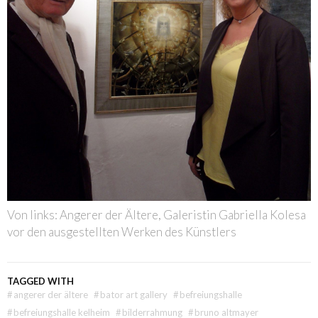
Von links: Angerer der Ältere, Galeristin Gabriella Kolesa
vor den ausgestellten Werken des Künstlers
TAGGED WITH
#
angerer der ältere
#
bator art gallery
#
befreiungshalle
#
befreiungshalle kelheim
#
bilderrahmung
#
bruno altmayer