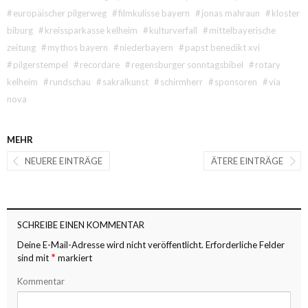
#
europäischer pilgerweg
#
filmkulisse bayern
#
jonas mahraun
#
kloster
biburg
#
kreissparkasse kelheim
#
kulturverfall
#
mittelbayerische
zeitung
#
mythos bayern
#
niederbayern
#
papst benedikt xvi
#
pilgerstempel
#
recordare
#
regensburger sonntagsbibel
#
rotary
kelheim
#
rundschau
#
sakralkunst
#
schirmherr
#
sponsoren
#
via
nova
MEHR
NEUERE EINTRÄGE
ÄTERE EINTRÄGE
SCHREIBE EINEN KOMMENTAR
Deine E-Mail-Adresse wird nicht veröffentlicht.
Erforderliche Felder
*
sind mit
markiert
Kommentar