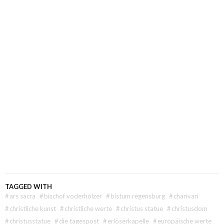
TAGGED WITH
#
ars sacra
#
bischof voderholzer
#
bistum regensburg
#
charivari
#
christliche kunst
#
christliche werte
#
christus statue
#
christusdom
#
christusstatue
#
die tagespost
#
erlöserkapelle
#
europäische werte